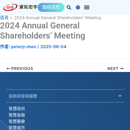
跳
聯絡我們
至
主
首頁
2024 Annual General Shareholders’ Meeting
2024 Annual General
要
內
Shareholders’ Meeting
容
作者:
peterjr.chen
/
2025-08-04
PREVIOUS
NEXT
技術研發與服務
智慧政府
智慧金融
智慧醫療
智慧城市