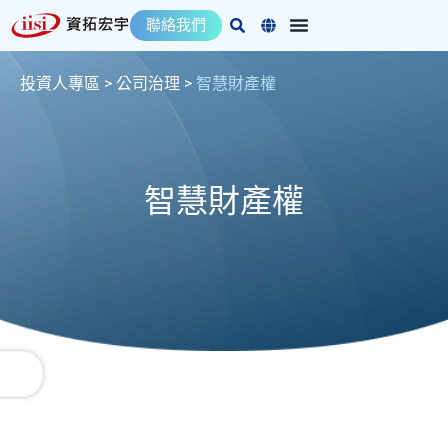
跳
聯絡我們
至
主
要
投資人專區 > 公司治理 >
智慧財產權
內
容
智慧財產權