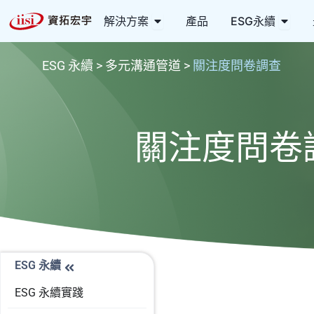
跳
Open 解決方案
Open
解決方案
產品
ESG永續
至
主
要
ESG 永續 > 多元溝通管道 >
關注度問卷調查
內
容
關注度問卷
ESG 永續
ESG 永續實踐