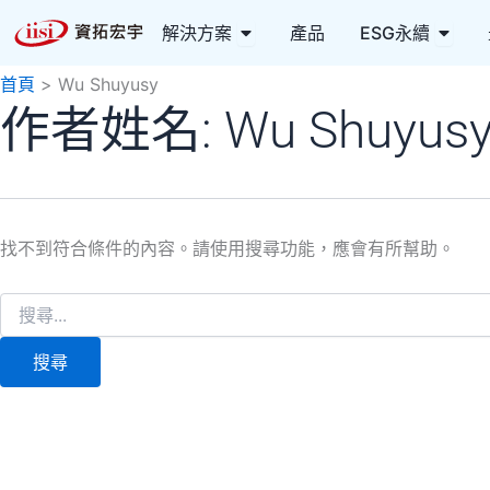
搜
跳
Open 解決方案
Open
尋
解決方案
產品
ESG永續
至
關
主
鍵
首頁
Wu Shuyusy
要
字:
作者姓名: Wu Shuyus
內
容
找不到符合條件的內容。請使用搜尋功能，應會有所幫助。