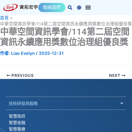
跳
聯絡我們
至
主
首頁
中華空間資訊學會/114第二屆空間資訊永續應用獎數位治理組優良獎
要
中華空間資訊學會/114第二屆空間
內
容
資訊永續應用獎數位治理組優良獎
作者:
Liao Evelyn
/
2025-12-31
PREVIOUS
NEXT
技術研發與服務
智慧政府
智慧金融
智慧醫療