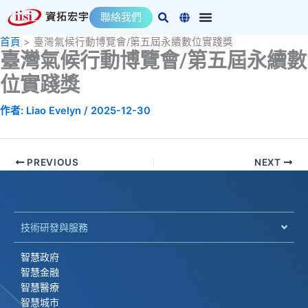
跳
聯絡我們
至
主
首頁
臺灣氣候行動博覽會/第五屆永續數位實踐獎
臺灣氣候行動博覽會/第五屆永續數
要
內
位實踐獎
容
作者:
Liao Evelyn
/
2025-12-30
PREVIOUS
NEXT
技術研發與服務
智慧政府
智慧金融
智慧醫療
智慧城市