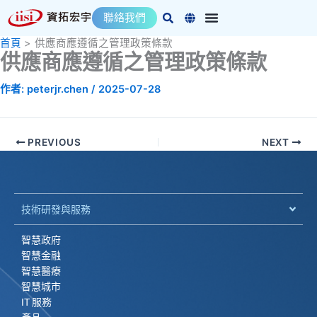
跳
聯絡我們
至
主
首頁
供應商應遵循之管理政策條款
供應商應遵循之管理政策條款
要
內
作者:
peterjr.chen
/
2025-07-28
容
PREVIOUS
NEXT
技術研發與服務
智慧政府
智慧金融
智慧醫療
智慧城市
IT 服務