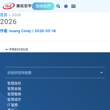
跳
聯絡我們
至
主
首頁
2026
2026
要
內
作者:
huang Cindy
/
2026-05-18
容
PREVIOUS
技術研發與服務
智慧政府
智慧金融
智慧醫療
智慧城市
IT 服務