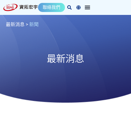
跳
聯絡我們
至
主
要
最新消息
>
新聞
內
容
最新消息