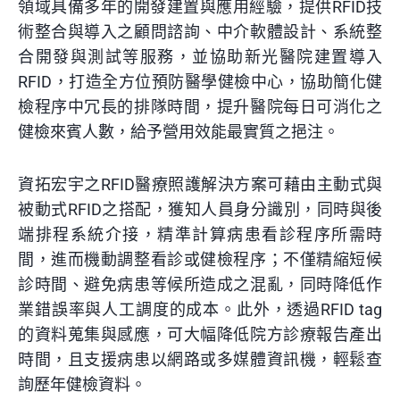
領域具備多年的開發建置與應用經驗，提供RFID技
術整合與導入之顧問諮詢、中介軟體設計、系統整
合開發與測試等服務，並協助新光醫院建置導入
RFID，打造全方位預防醫學健檢中心，協助簡化健
檢程序中冗長的排隊時間，提升醫院每日可消化之
健檢來賓人數，
給予營用效能最實質之挹注。
資拓宏宇之RFID醫療照護解決方案可藉由主動式與
被動式RFID之搭配，獲知人員身分識別，同時與後
端排程系統介接，精準計算病患看診程序所需時
間，進而機動調整看診或健檢程序；不僅精縮短候
診時間、避免病患等候所造成之混亂，同時降低作
業錯誤率與人工調度的成本。此外，透過RFID tag
的資料蒐集與感應，可大幅降低院方診療報告產出
時間，且支援病患以網路或多媒體資訊機，輕鬆查
詢歷年健檢資料。