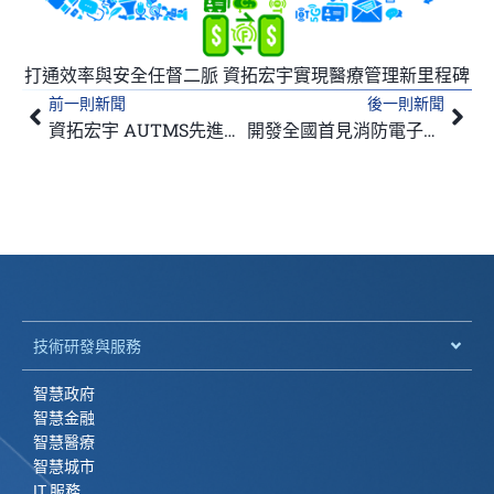
打通效率與安全任督二脈 資拓宏宇實現醫療管理新里程碑
前一則新聞
後一則新聞
上一頁
下
資拓宏宇 AUTMS先進都市交通管理系統、MOTA趣遊臺北地圖 榮獲「台灣ITS/Telematics精彩100」 技術與服務優質首獎
開發全國首見消防電子兵棋系統 資拓宏宇協助完成北市府百年複合型災害防救演習
技術研發與服務
智慧政府
智慧金融
智慧醫療
智慧城市
IT 服務