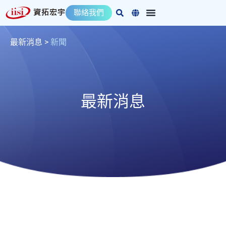
跳
聯絡我們
至
主
要
最新消息
>
新聞
內
容
最新消息