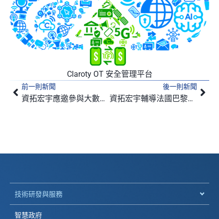
Claroty OT 安全管理平台
前一則新聞
後一則新聞
上一頁
下
資拓宏宇應邀參與大數據思維與警務合作論壇
資拓宏宇輔導法國巴黎保險通過ISO27001認證
技術研發與服務
智慧政府