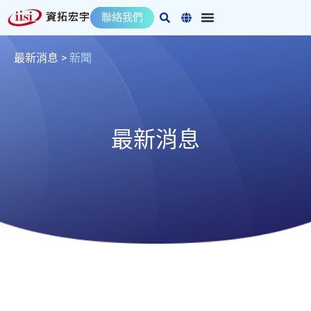
跳
聯絡我們
至
主
要
最新消息
>
新聞
內
容
最新消息