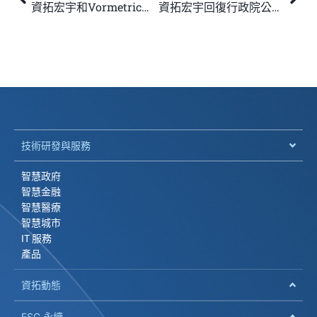
資拓宏宇和Vormetric攜手提倡以資料保護為中心的 資安新思維，獲得2013亞太資安論壇熱烈回響
資拓宏宇回復行政院公共工程委員會函稿
技術研發與服務
智慧政府
智慧金融
智慧醫療
智慧城市
IT 服務
產品
資拓動態
ESG 永續