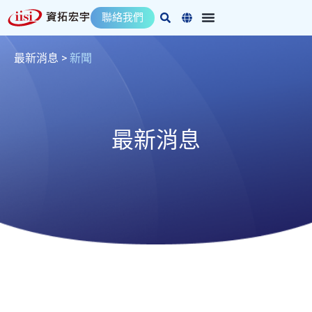
跳
聯絡我們
至
主
要
最新消息
>
新聞
內
容
最新消息