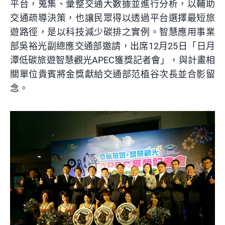
平台，蒐集、彙整交通大數據並進行分析，以輔助
交通疏導決策，也讓民眾得以透過平台選擇最短旅
遊路徑，是以科技減少碳排之實例。智慧應用事業
部吳裕光副總應交通部邀請，出席12月25日「日月
潭低碳旅遊智慧觀光APEC獲獎記者會」，與計畫相
關單位貴賓將金獎獻給交通部范植谷次長並合影留
念。