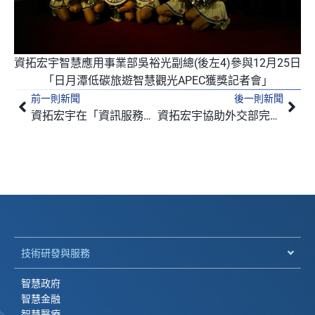
資拓宏宇智慧應用事業部吳裕光副總(後左4)參與12月25日
「日月潭低碳旅遊智慧觀光APEC獲獎記者會」
前一則新聞
後一則新聞
上一頁
下
資拓宏宇在「資訊服務業拓展新興市場研討會」分享成功案例及策略，獲得讚揚
資拓宏宇協助外交部完成「電子簽證」（eVisa)計畫
技術研發與服務
智慧政府
智慧金融
智慧醫療