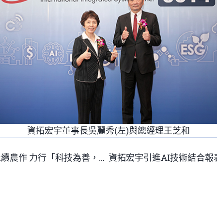
資拓宏宇董事長吳麗秀(左)與總經理王芝和
資拓宏宇認養愛心農田體驗永續農作 力行「科技為善，企業共好」的理念