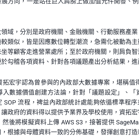
展方向，一是站在巨人肩膀上做加值元件開發、例如 T
。
大領域，分別是政府機關、金融機關、行動服務產業
機較類似，皆是因應數位轉型潮流，急需化被動為主
味坐等顧客走進營業處所；至於政府機關，則肩負智
便於勾稽各項資料、針對各項議題產出分析結果，進
拓宏宇認為曾參與的內政部大數據專案，堪稱值得
導入數據價值創建方法論，針對「議題設定」、「
 SOP 流程，裨益內政部統計處能夠依循標準程序來
、讓政府的資料得以提供予業界及學校使用，資拓宏
後將模擬資料上傳 AWS S3，接著提供 SageMa
用，根據與母體資料一致的分佈基礎，發揮創意打造