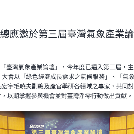
總應邀於第三屆臺灣氣象產業論
辦「臺灣氣象產業論壇」，今年度已邁入
第三屆
，主
，大會以「綠色經濟成長需求之氣候服務」、「氣象
拓宏
宇毛曉夫副總及產官學
研
各領域之專家，共同
會，以期掌握參與機會並對
臺灣淨零行動
做出貢獻。