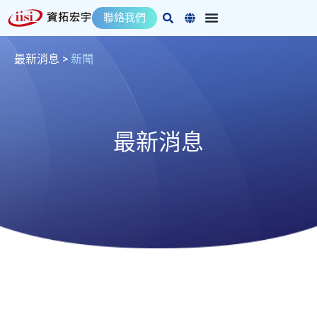
跳
聯絡我們
至
主
要
最新消息
>
新聞
內
容
最新消息