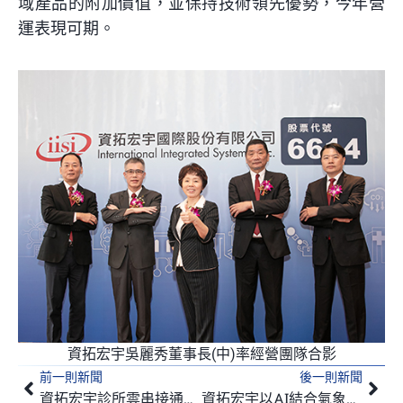
域產品的附加價值，並保持技術領先優勢，今年營
運表現可期。
資拓宏宇吳麗秀董事長(中)率經營團隊合影
前一則新聞
後一則新聞
上一頁
下
資拓宏宇診所雲串接通訊診療、在宅急症照護及數位金融
資拓宏宇以AI結合氣象科技 擴大相關營收規模