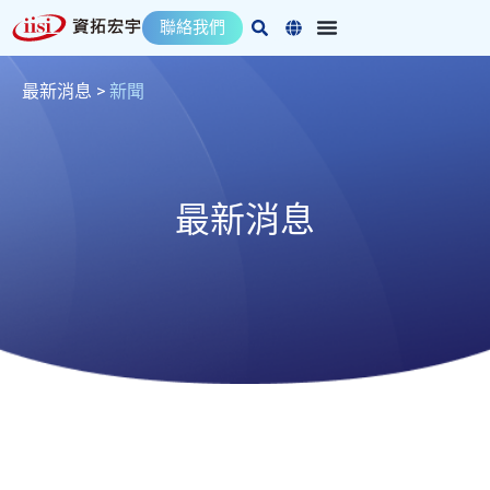
跳
聯絡我們
至
主
要
最新消息
>
新聞
內
容
最新消息