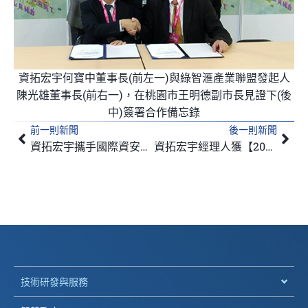
資拓宏宇何寶中董事長(前左一)與綠智滙產業聯盟發起人
陳光雄董事長(前右一)，在桃園市王明德副市長見證下(後
中)簽署合作備忘錄
前一則新聞
後一則新聞
上一頁
下
資拓宏宇攜手國際資安專家 圓滿舉辦2018 IISI資安論壇
資拓宏宇經理人獲【2018年專案管理界奧斯卡獎】肯定
技術研發與服務