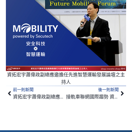
資拓宏宇蕭偉政副總應邀擔任先進智慧運輸發展論壇之主
持人
前一則新聞
後一則新聞
上一頁
下
資拓宏宇蕭偉政副總應邀於2019年智慧城市國際論壇分享智運未來擘畫
接軌車聯網國際趨勢 資拓宏宇推創新產品InVignal