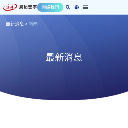
跳
聯絡我們
至
主
要
最新消息
>
新聞
內
容
最新消息