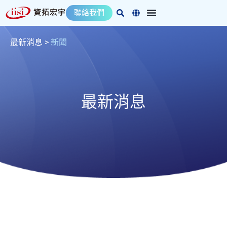
跳
聯絡我們
至
主
要
最新消息
>
新聞
內
容
最新消息