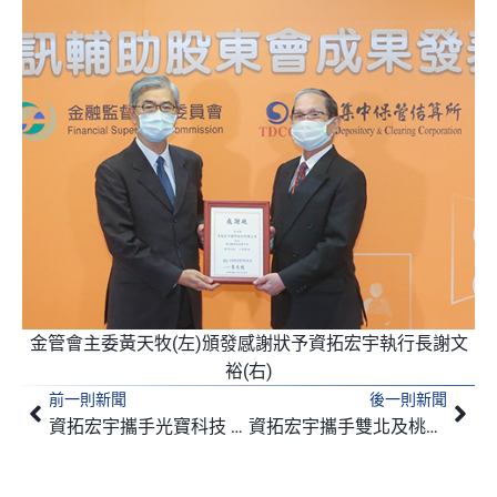
金管會主委黃天牧(左)頒發感謝狀予資拓宏宇執行長謝文
裕(右)
前一則新聞
後一則新聞
上一頁
下
資拓宏宇攜手光寶科技 打造高CP值5G企業專網
資拓宏宇攜手雙北及桃園市落實智慧交通理念 獲交通部肯定