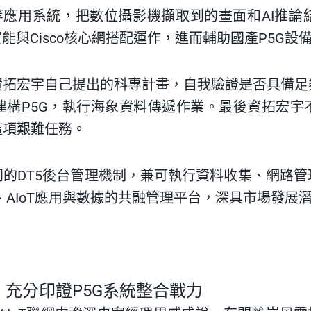
等應用系統，把數位攝影機擷取到的畫面和
AI
推論
實能與
Cisco
核心網搭配運作，進而輔助國產
P5G
設
資拓宏宇自己提出的科專計畫，自我驗證是否具備足
建構
P5G，執行海象資料傳遞作業。最後
資拓宏宇
這項艱難任務。
的DT5後台管理機制，兼可執行資料收集、網路
、
AIoT
應用與數據的共融管理平台，深具市場發展
充分印證P5G系統整合戰力