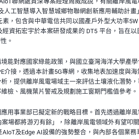
AIoT
聯網處資深專案經理周威成說，有關離岸風電
G及人工智慧導入智慧城鄉物聯網創新應用輔助計畫
素，包含與中華電信共同以國產戶外型大功率5W O
經資拓宏宇於本案研發成果的 DT5 平台，旨在以
韌性。
情境能對應國家綠能政策，與國立臺灣海洋大學產學
CPE介接，透過本計畫5G專網，收集地表加速度與
分析，提供離岸風電場域主一來評估土壤液化潛勢，
率維檢、風機葉片警戒及規劃施工窗期門檻值參考。
網應用事業部已擬定新的戰略目標。首先透過離岸風
內案場都將游刃有餘」，除離岸風電領域外有望叩關
產
AIoT
及Edge AI設備的強勢整合，與內部各個