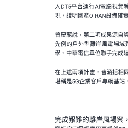
入
DT5
平台運行
AI
電腦視覺
現，證明國產
O-RAN
設備確
曾慶龍說，第二項成果源自
先例的戶外型離岸風電場域
學、中華電信單位聯手完成
在上述兩項計畫，皆涵括相同
堪稱是5G企業客戶專網基站
完成艱難的離岸風場案，