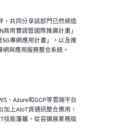
夥伴，共同分享該部門已然締造
AN商用實證暨國際推廣計畫」
產5G專網應用計畫」，以及推
轉型之專網與應用服務整合系統。
Azure和GCP等雲端平台
G加上
AIoT
資通訊整合應用，
CT技能藩籬，從容擴展業務版