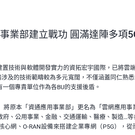
業部建立戰功 圓滿達陣多項5G 
建置技術與軟體開發實力的資拓宏宇國際，已將雲端
涉及的技術範疇較為多元寬闊，不僅涵蓋同仁熟悉
有一個專責單位作為各BU的支援後盾。
4）將原本「資通應用事業部」更名為「雲網應用
政府、公用事業、金融、交通運輸、醫療、製造…
核心網、O-RAN設備來搭建企業專網（P5G），從