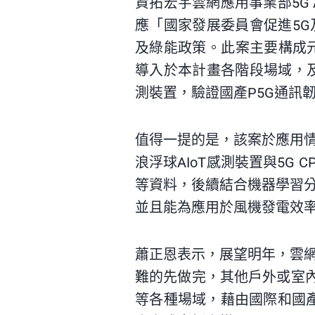
資拓宏宇雲網應用事業部5G
應「國家發展委員會促進5
及綠能政策。此案主要構成元
導入於本計畫各階段場域，及
測裝置，驗證國產P5G通訊
值得一提的是，該案於應用
浪浮球
AIoT
感測裝置與5G 
等資料，後續結合機器學習
並且能為應用於風機發電效
蕭正恩表示，展望明年，雲
難的先做完，其他戶外或室
等各種場域，藉由國際和國