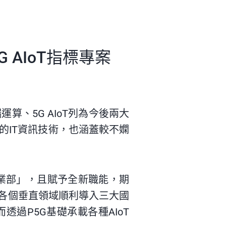
AIoT指標專案
運算、5G
AIoT
列為今後兩大
的IT資訊技術，也涵蓋較不嫻
事業部」，且賦予全新職能，期
等各個垂直領域順利導入三大國
而透過P5G基礎承載各種
AIoT