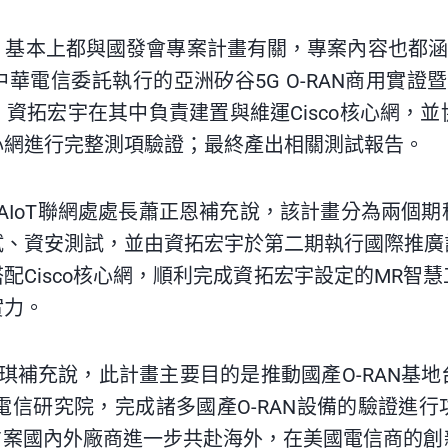
基本上都與國發會專案計畫有關，專案內容也都涵
華電信委託執行的亞洲矽谷5G O-RAN商用實證
拓宏宇在其中負責建置與維運Cisco核心網，並協
心網進行完整測項驗證；最終產出相關測試報告。
AIoT
聯網處處長蕭正恩補充說，該計畫分為兩個期
試、資安測試，並由資拓宏宇於第二期執行國際推廣
功搭配Cisco核心網，順利完成資拓宏宇設定的MR
實力。
琪補充說，此計畫主要目的是推動國產
O-RAN
基地
電信研究院，完成諸多國產
O-RAN
設備的驗證進行
方案國內外廠商進一步共赴海外，在美國電信商的創