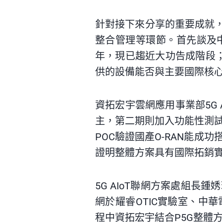
針對接下來分享的重要成就，
整合管理等環節。首先談及中
年，現已趨近大功告成階段；資
供的設備能否與主要國際核
資拓宏宇雲網應用事業部5G
主，第二期則加入功能性測
POC驗證國產O-RAN能成
證明整體方案具有國際拓銷
5G AIoT
聯網方案處組長鍾㛢
網於耀睿
OTIC
實驗室、中華
程中資拓宏宇結合
P5G
整體