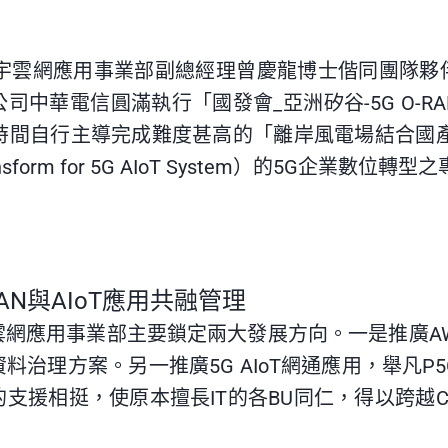
宏宇雲網應用事業部副總經理曾慶龍博士偕同團隊
司中華電信圓滿執行「國發會_亞洲矽谷-5G O-R
時間自行主導完成難度甚高的「離岸風電場結合國
form for 5G
AIoT System）的5G企業數位
N與AIoT
應用共融管理
網應用事業部主要鎖定兩大發展方向。一是推廣AWS、
資料治理方案。另一推廣5G
AIoT
網通應用，舉凡P5
支援相挺，使原本擅長IT的各BU同仁，得以跨越