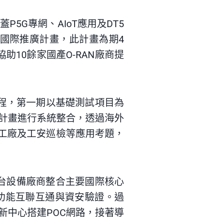
蓋P5G專網、
AIoT
應用及DT5
暨國際推廣計畫，此計畫為期4
助10餘家國產O-RAN廠商提
程，第一期以基礎測試項目為
計畫進行系統整合，透過海外
智慧工廠及工安巡檢等應用考題，
台設備廠商整合主要國際核心
功能互聯互通與資安驗證。過
新中心搭建
POC
網路，接著導