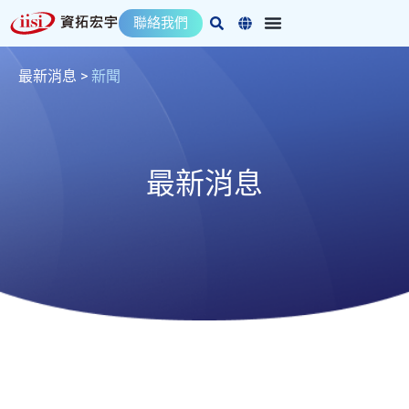
跳
聯絡我們
至
主
要
最新消息
>
新聞
內
容
最新消息