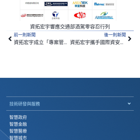
資拓宏宇響應交通部酒駕零容忍行列
前一則新聞
後一則新聞
上一頁
下
資拓宏宇成立「專案管理品質精進推動小組」
資拓宏宇攜手國際資安專家 圓滿舉辦2018 IISI資安論壇
技術研發與服務
智慧政府
智慧金融
智慧醫療
智慧城市