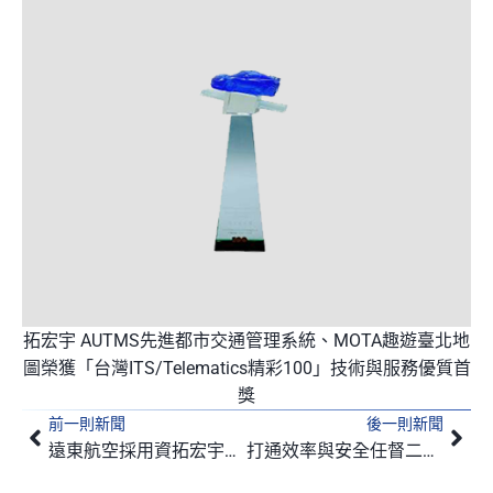
拓宏宇 AUTMS先進都市交通管理系統、MOTA趣遊臺北地
圖榮獲「台灣ITS/Telematics精彩100」技術與服務優質首
獎
前一則新聞
後一則新聞
上一頁
下
遠東航空採用資拓宏宇之eWBS 增加航機載重效率 確保飛航安全及營運獲利
打通效率與安全任督二脈 資拓宏宇實現醫療管理新里程碑