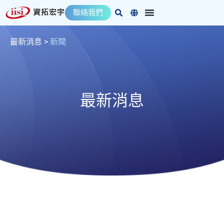
跳
聯絡我們
至
主
要
最新消息
>
新聞
內
容
最新消息