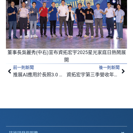
董事長吳麗秀(中右)宣布資拓宏宇2025星光家庭日熱鬧展
開
前一則新聞
後一則新聞
上一頁
下
推展AI應用於長照3.0 資拓宏宇智慧醫療業務成長新動能
資拓宏宇第三季營收年增58.6% 智慧城市市場看增
技術研發與服務