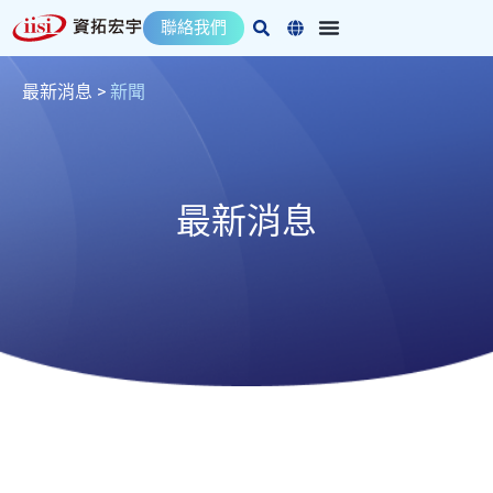
跳
聯絡我們
至
主
要
最新消息
>
新聞
內
容
最新消息