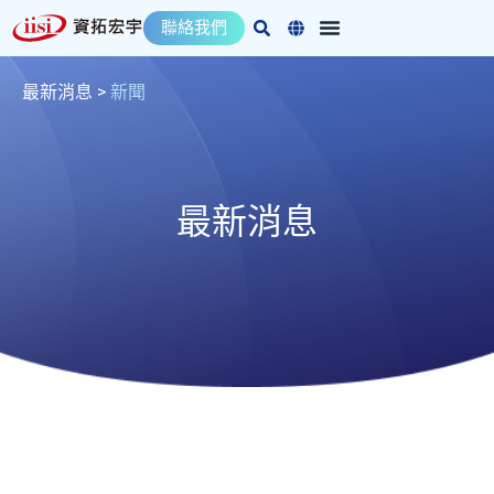
跳
聯絡我們
至
主
要
最新消息
>
新聞
內
容
最新消息