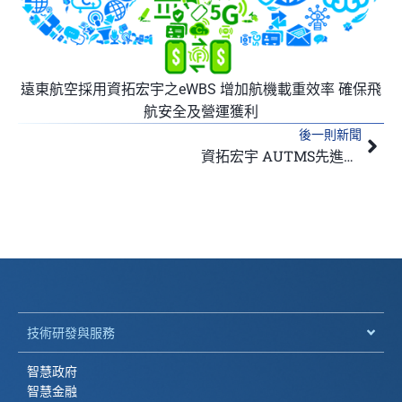
遠東航空採用資拓宏宇之eWBS 增加航機載重效率 確保飛
航安全及營運獲利
後一則新聞
下
資拓宏宇 AUTMS先進都市交通管理系統、MOTA趣遊臺北地圖 榮獲「台灣ITS/Telematics精彩100」 技術與服務優質首獎
技術研發與服務
智慧政府
智慧金融