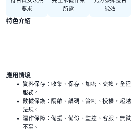
符合資安法規
完全依據作業
充分發揮整合
要求
所需
綜效
特色介紹
藉由真實
藉由多年
藉由大量
藉由各類
資料 實證
擴充 實證
介接 實證
加密 實證
管理合宜
功能完善
傳輸效能
保護效力
應用情境
資料保存：收集、保存、加密、交換，全程
服務。
數據保護：隔離、編碼、管制、授權，超越
法規。
運作保障：備援、備份、監控、客服，無微
不至。