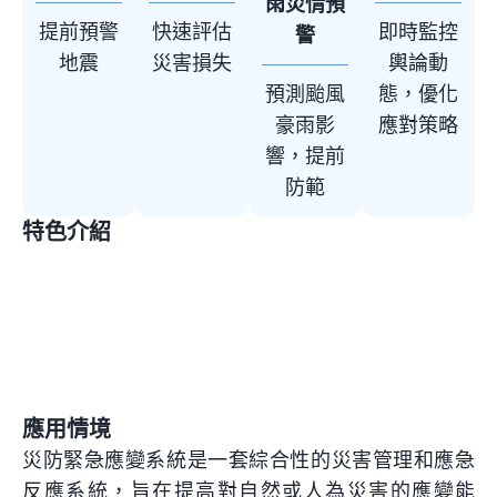
雨災情預
提前預警
快速評估
即時監控
警
地震
災害損失
輿論動
預測颱風
態，優化
豪雨影
應對策略
響，提前
防範
特色介紹
跨部
數位
資訊
多功
AI人工
門合
科技
整合
能系
智慧
作
應用
統開
技術
發
應用情境
災防緊急應變系統是一套綜合性的災害管理和應急
反應系統，旨在提高對自然或人為災害的應變能