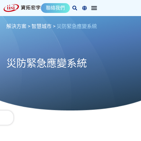
跳
聯絡我們
至
主
要
解決方案 >
智慧城市
>
災防緊急應變系統
內
容
災防緊急應變系統