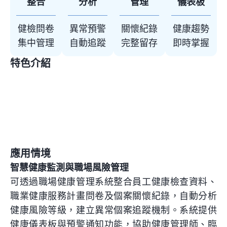
整合
分析
管理
儀表板
健檢問卷
異常預警
關懷紀錄
健康趨勢
集中管理
自動追蹤
完整留存
即時掌握
特色介紹
智能
健康
法規
多元
健康
風險
數據
合規
問卷
趨勢
預警
整合
管理
評量
分析
應用情境
智慧健康監測與職場風險管理
可透過職場健康管理系統整合員工健康檢查資料、
職業健康服務計畫問卷及個案關懷紀錄，自動分析
健康風險等級，建立異常個案追蹤機制。系統提供
健康儀表板與預警通知功能，協助健康管理師、臨