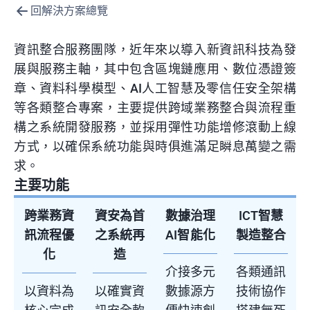
回解決方案總覽
資訊整合服務
團隊，近年來以導入新資訊科技為發
展與服務主軸，其中包含
區塊鏈
應用
、數位憑證
簽
章
、資料科學
模型
、
AI
人工智慧及
零信任安全
架構
等各類
整合
專案，
主要
提供
跨域業務
整合與
流程重
構
之系統開發
服務
，
並採用
彈性功能增修滾動上線
方式，以確保系統功能與時俱進滿足
瞬息萬變之需
求。
主要功能
跨業務資
資安為首
數據治理
ICT智慧
訊流程優
之系統再
AI智能化
製造整合
化
造
介接多元
各類通訊
以資料為
以確實資
數據源方
技術協作