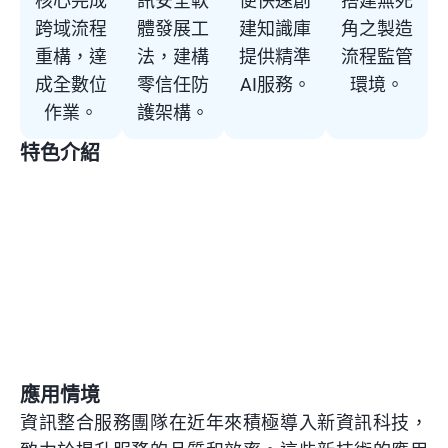
核心完成
訊安全軟
便快速創
搭建無死
跨域流程
體發展工
建知識庫
角之製造
重構，達
法，建構
提供精準
流程監管
成全數位
零信任防
AI服務。
環境。
作業。
護架構。
特色介紹
跨系
前後
依功
CI/CD
SSDLC
統作
端開
能模
程式
導入
業流
發架
組快
合規
系統
程優
構維
速上
流程
內化
化資
持發
線滾
自動
資安
料治
展動
動增
部署
強度
理
能
修
應用情境
資訊整合服務團隊在近年來積極導入新資訊科技，