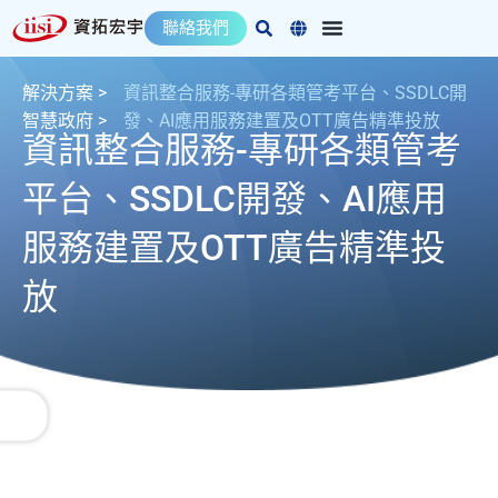
跳
聯絡我們
至
主
要
解決方案 >
資訊整合服務-專研各類管考平台、SSDLC開
內
智慧政府
>
發、AI應用服務建置及OTT廣告精準投放
資訊整合服務-專研各類管考
容
平台、SSDLC開發、AI應用
服務建置及OTT廣告精準投
放