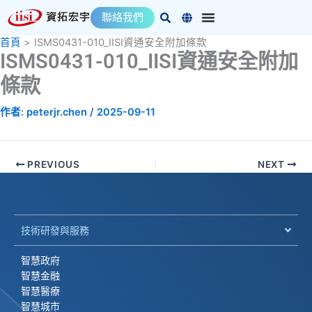
跳
聯絡我們
至
主
首頁
ISMS0431-010_IISI資通安全附加條款
ISMS0431-010_IISI資通安全附加
要
內
條款
容
作者:
peterjr.chen
/
2025-09-11
PREVIOUS
NEXT
技術研發與服務
智慧政府
智慧金融
智慧醫療
智慧城市